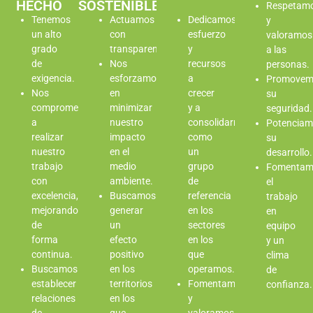
HECHO
SOSTENIBLE
Respetam
Tenemos
Actuamos
Dedicamos
y
un alto
con
esfuerzo
valoramos
grado
transparencia.
y
a las
de
Nos
recursos
personas.
exigencia.
esforzamos
a
Promovem
Nos
en
crecer
su
comprometemos
minimizar
y a
seguridad.
a
nuestro
consolidarnos
Potencia
realizar
impacto
como
su
nuestro
en el
un
desarrollo.
trabajo
medio
grupo
Fomentam
con
ambiente.
de
el
excelencia,
Buscamos
referencia
trabajo
mejorando
generar
en los
en
de
un
sectores
equipo
forma
efecto
en los
y un
continua.
positivo
que
clima
Buscamos
en los
operamos.
de
establecer
territorios
Fomentamos
confianza.
relaciones
en los
y