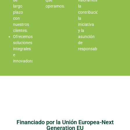
de
que
valoramos
largo
operamos.
la
plazo
contribución,
con
la
nuestros
iniciativa
clientes.
y la
Ofrecemos
asunción
soluciones
de
integrales
responsabilidades.
e
innovadoras.
Financiado por la Unión Europea-Next
Generation EU